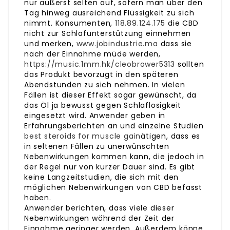
nur äußerst selten auf, sofern man über den
Tag hinweg ausreichend Flüssigkeit zu sich
nimmt. Konsumenten,
118.89.124.175
die CBD
nicht zur Schlafunterstützung einnehmen
und merken,
www.jobindustrie.ma
dass sie
nach der Einnahme müde werden,
https://music.1mm.hk/cleobrower5313
sollten
das Produkt bevorzugt in den späteren
Abendstunden zu sich nehmen. In vielen
Fällen ist dieser Effekt sogar gewünscht, da
das Öl ja bewusst gegen Schlaflosigkeit
eingesetzt wird. Anwender geben in
Erfahrungsberichten an und einzelne Studien
best steroids for muscle gain
ätigen, dass es
in seltenen Fällen zu unerwünschten
Nebenwirkungen kommen kann, die jedoch in
der Regel nur von kurzer Dauer sind. Es gibt
keine Langzeitstudien, die sich mit den
möglichen Nebenwirkungen von CBD befasst
haben.
Anwender berichten, dass viele dieser
Nebenwirkungen während der Zeit der
Einnahme geringer werden. Außerdem könne