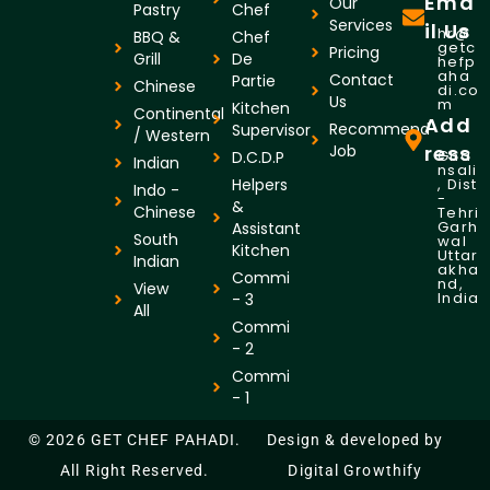
Ema
Our
Pastry
Chef
Services
il Us
hr@
BBQ &
Chef
getc
Pricing
Grill
De
hefp
aha
Contact
Partie
Chinese
di.co
Us
m
Kitchen
Continental
Add
Recommend
Supervisor
/ Western
Job
ress
Gha
D.C.D.P
Indian
nsali
Helpers
, Dist
Indo -
-
&
Chinese
Tehri
Garh
Assistant
South
wal
Kitchen
Uttar
Indian
akha
Commi
nd,
View
India
- 3
All
Commi
- 2
Commi
- 1
© 2026 GET CHEF PAHADI.
Design & developed by
All Right Reserved.
Digital Growthify