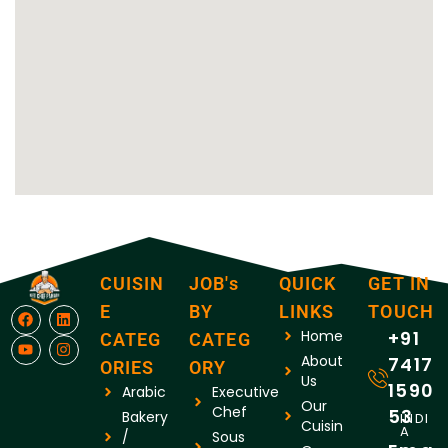
CUISIN
JOB's
QUICK
GET IN
E
BY
LINKS
TOUCH
Home
+91
CATEG
CATEG
About
7417
ORIES
ORY
Us
1590
Arabic
Executive
Our
Chef
53
Bakery
INDI
Cuisin
A
/
Sous